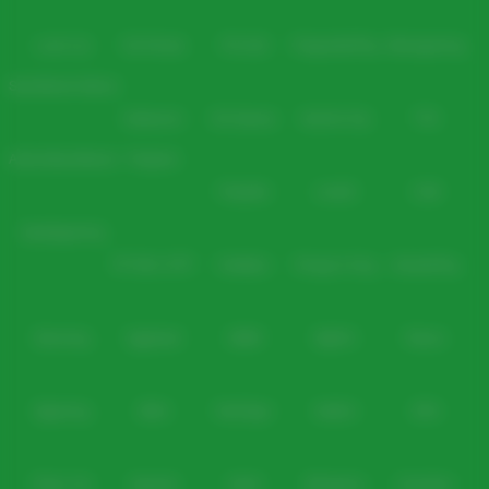
Level Up
Fat Panda
PG Soft
PragmaticPlay
Microgaming
Sportsbook Mania
Habanero
5G Games
Nolimit City
TTG
AskmeSportsbook
Playtech
PlayStar
Live22
CQ9
Spadegaming
PP 98% RTP
FastSpin
Penguin King
SimplePlay
Booming
Yggdrasil
GMW
BigPot
Reevo
Bgaming
BNG
RedTiger
NetEnt
BTG
Play'n Go
Apparat
Nsoft
Minigame
Evolution