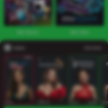
Main Sports+
Main Poker
Casino
Lihat semua
53
201
267
53
IDNLIVE
PragmaticPlay
Evolution
IDNLI