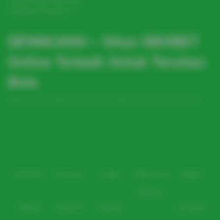
Pengaduan Konsumen
DEWACASH » Situs SBOBET
Online Terbaik Untuk Taruhan
Bola
Dewacash situs terbaik untuk bermain sbobet online dan casino online
terbaru dengan modal minim yang penuh dengan jackpot sensasional.
Join sekarang dan mulai bermain di Dewacash sbobet gacor & live casino
Baca lebih
terpercaya, gampang login, dan langsung klaim bonus besar!
Partner
IDNPOKER
IDNArcade
UboBet
SABA Sports
SBOBET
IDNsbobet
CMD368
NSOFT 88
TFGaming
Spin Royal